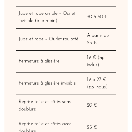
Jupe et robe ample – Ourlet
30 à 50 €
invisible (à la main)
A partir de
Jupe et robe – Ourlet roulotté
25 €
19 € (zip
Fermeture à glissière
inclus)
19 à 27 €
Fermeture à glissière invisible
(zip inclus)
Reprise taille et côtés sans
20 €
doublure
Reprise taille et côtés avec
25 €
doublure